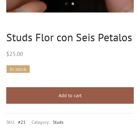
eras
s
Studs Flor con Seis Petalos
al Editions
$
25.00
d Gold
In stock
Add to cart
SKU:
#21
Category:
Studs