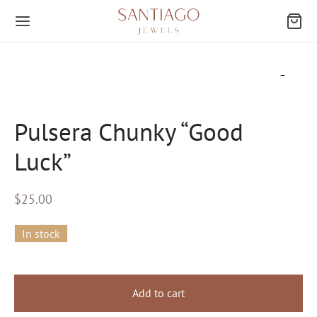
Pulsera Chunky “Good
Atrás
Luck”
EGORÍAS
$
25.00
res
In stock
ings
ies
Add to cart
os