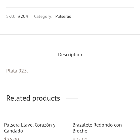
eras
SKU:
#204
Category:
Pulseras
s
al Editions
Description
d Gold
Plata 925.
Related products
Pulsera Llave, Corazón y
Brazalete Redondo con
Candado
Broche
$
25.00
$
25.00