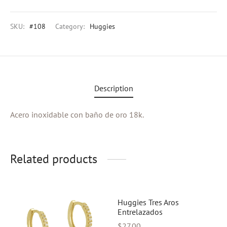
eras
SKU:
#108
Category:
Huggies
s
al Editions
Description
d Gold
Acero inoxidable con baño de oro 18k.
Related products
Huggies Tres Aros
Entrelazados
$
27.00