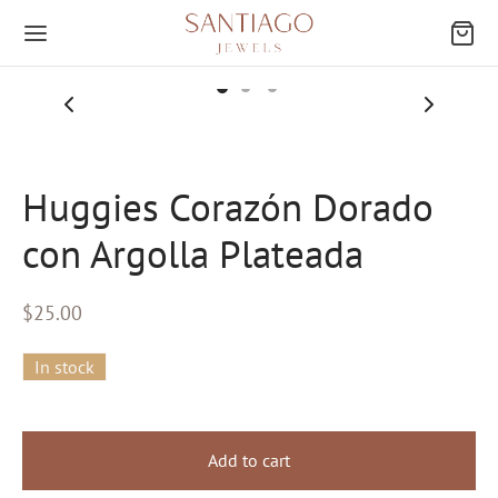
Huggies Corazón Dorado
Atrás
con Argolla Plateada
EGORÍAS
$
25.00
res
In stock
ings
ies
Add to cart
os