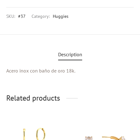
eras
SKU:
#37
Category:
Huggies
s
al Editions
Description
d Gold
Acero inox con baño de oro 18k.
Related products