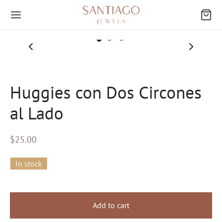
Huggies con Dos Circones
Atrás
al Lado
EGORÍAS
$
25.00
res
In stock
ings
ies
Add to cart
os