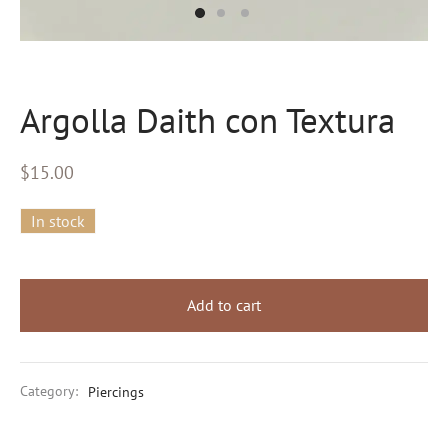
eras
s
Argolla Daith con Textura
al Editions
$
15.00
d Gold
In stock
Add to cart
Category:
Piercings