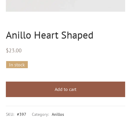
eras
s
Anillo Heart Shaped
al Editions
$
23.00
d Gold
In stock
Add to cart
SKU:
#397
Category:
Anillos