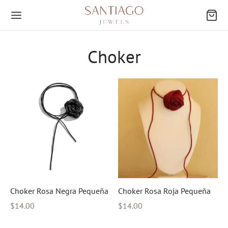
Choker
Atrás
EGORÍAS
res
ings
Choker Rosa Negra Pequeña
Choker Rosa Roja Pequeña
ies
$
14.00
$
14.00
os