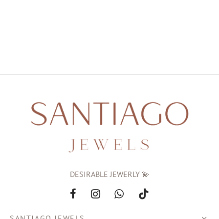
eras
s
al Editions
d Gold
DESIRABLE JEWERLY 💫
SANTIAGO JEWELS