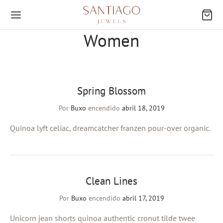
Women
Spring Blossom
Atrás
Por
Buxo
encendido
abril 18, 2019
EGORÍAS
Quinoa lyft celiac, dreamcatcher franzen pour-over organic.
res
ings
Clean Lines
ies
Por
Buxo
encendido
abril 17, 2019
Unicorn jean shorts quinoa authentic cronut tilde twee
os