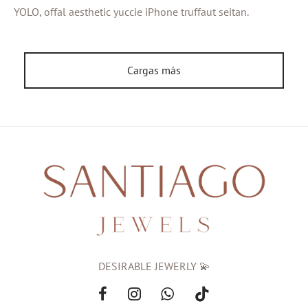
YOLO, offal aesthetic yuccie iPhone truffaut seitan.
eras
s
Cargas más
al Editions
d Gold
DESIRABLE JEWERLY 💫